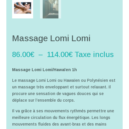
Massage Lomi Lomi
Plage
86.00
€
–
114.00
€
Taxe inclus
de
prix :
Massage Lomi Lomi/Hawaïen 1h
86.00€
à
Le massage Lomi Lomi ou Hawaïen ou Polynésien est
114.00€
un massage très enveloppant et surtout relaxant. Il
procure une sensation de vagues douces qui se
déplace sur l’ensemble du corps.
Il va grâce à ses mouvements rythmés permettre une
meilleure circulation du flux énergétique. Les longs
mouvements fluides des avant-bras et des mains