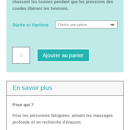
chassent les toxines pendant que les pressions des
coudes libèrent les tensions.
Durée et Options
quantité
Ajouter au panier
de
Massage
Lomi
Lomi
En savoir plus
Pour qui ?
Pour les personnes fatiguées, aimant les massages
profonds et en recherche d’évasion.