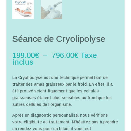
Séance de Cryolipolyse
Plage
199.00
€
–
796.00
€
Taxe
de
inclus
prix :
199.00€
La Cryolipolyse est une technique permettant de
à
traiter des amas graisseux par le froid. En effet, il a
796.00€
été prouvé scientifiquement que les cellules
graisseuses étaient plus sensibles au froid que les
autres cellules de l’organisme.
Après un diagnostic personnalisé, nous vérifions
votre éligibilité au traitement. N’hésitez pas à prendre
un rendez-vous pour un bilan, il vous est